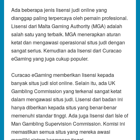
Ada beberapa jenis lisensi judi online yang
dianggap paling terpercaya oleh pemain profesional.
Lisensi dari Malta Gaming Authority (MGA) adalah
salah satu yang terbaik. MGA menerapkan aturan
ketat dan mengawasi operasional situs judi dengan
sangat serius. Kemudian ada lisensi dari Curacao
eGaming yang juga cukup populer.
Curacao eGaming memberikan lisensi kepada
banyak situs judi slot online. Selain itu, ada UK
Gambling Commission yang terkenal sangat ketat
dalam mengawasi situs judi. Lisensi dari badan ini
hanya diberikan kepada situs yang benar-benar
memenuhi standar tinggi. Ada juga lisensi dari Isle of
Man Gambling Supervision Commission. Komisi ini
memastikan semua situs yang mereka awasi
memiliki sistem keamanan tinggi.