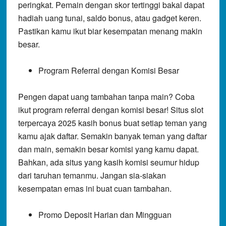
peringkat. Pemain dengan skor tertinggi bakal dapat
hadiah uang tunai, saldo bonus, atau gadget keren.
Pastikan kamu ikut biar kesempatan menang makin
besar.
Program Referral dengan Komisi Besar
Pengen dapat uang tambahan tanpa main? Coba
ikut program referral dengan komisi besar! Situs slot
terpercaya 2025 kasih bonus buat setiap teman yang
kamu ajak daftar. Semakin banyak teman yang daftar
dan main, semakin besar komisi yang kamu dapat.
Bahkan, ada situs yang kasih komisi seumur hidup
dari taruhan temanmu. Jangan sia-siakan
kesempatan emas ini buat cuan tambahan.
Promo Deposit Harian dan Mingguan