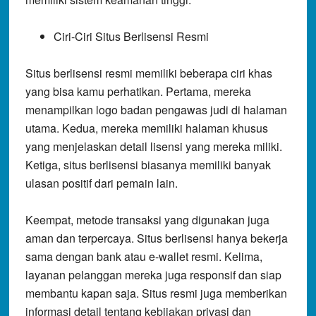
Ciri-Ciri Situs Berlisensi Resmi
Situs berlisensi resmi memiliki beberapa ciri khas
yang bisa kamu perhatikan. Pertama, mereka
menampilkan logo badan pengawas judi di halaman
utama. Kedua, mereka memiliki halaman khusus
yang menjelaskan detail lisensi yang mereka miliki.
Ketiga, situs berlisensi biasanya memiliki banyak
ulasan positif dari pemain lain.
Keempat, metode transaksi yang digunakan juga
aman dan terpercaya. Situs berlisensi hanya bekerja
sama dengan bank atau e-wallet resmi. Kelima,
layanan pelanggan mereka juga responsif dan siap
membantu kapan saja. Situs resmi juga memberikan
informasi detail tentang kebijakan privasi dan