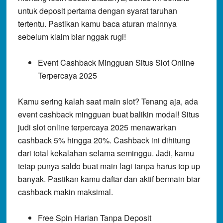
untuk deposit pertama dengan syarat taruhan
tertentu. Pastikan kamu baca aturan mainnya
sebelum klaim biar nggak rugi!
Event Cashback Mingguan Situs Slot Online
Terpercaya 2025
Kamu sering kalah saat main slot? Tenang aja, ada
event cashback mingguan buat balikin modal! Situs
judi slot online terpercaya 2025 menawarkan
cashback 5% hingga 20%. Cashback ini dihitung
dari total kekalahan selama seminggu. Jadi, kamu
tetap punya saldo buat main lagi tanpa harus top up
banyak. Pastikan kamu daftar dan aktif bermain biar
cashback makin maksimal.
Free Spin Harian Tanpa Deposit