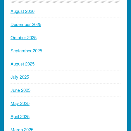
August 2026
December 2025
October 2025
September 2025
August 2025
July 2025
June 2025
May 2025
April 2025
March 2025