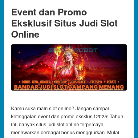
Event dan Promo
Eksklusif Situs Judi Slot
Online
Kamu suka main slot online? Jangan sampai
ketinggalan event dan promo eksklusif 2025! Tahun
ini, banyak situs judi slot online terpercaya
menawarkan berbagai bonus menggiurkan. Mulai