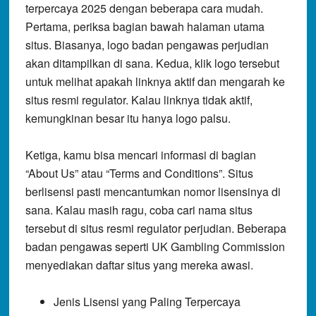
terpercaya 2025 dengan beberapa cara mudah.
Pertama, periksa bagian bawah halaman utama
situs. Biasanya, logo badan pengawas perjudian
akan ditampilkan di sana. Kedua, klik logo tersebut
untuk melihat apakah linknya aktif dan mengarah ke
situs resmi regulator. Kalau linknya tidak aktif,
kemungkinan besar itu hanya logo palsu.
Ketiga, kamu bisa mencari informasi di bagian
“About Us” atau “Terms and Conditions”. Situs
berlisensi pasti mencantumkan nomor lisensinya di
sana. Kalau masih ragu, coba cari nama situs
tersebut di situs resmi regulator perjudian. Beberapa
badan pengawas seperti UK Gambling Commission
menyediakan daftar situs yang mereka awasi.
Jenis Lisensi yang Paling Terpercaya