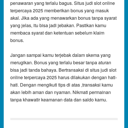
penawaran yang terlalu bagus. Situs judi slot online
terpercaya 2025 memberikan bonus yang masuk
akal. Jika ada yang menawarkan bonus tanpa syarat
yang jelas, itu bisa jadi jebakan. Pastikan kamu
membaca syarat dan ketentuan sebelum klaim
bonus.
Jangan sampai kamu terjebak dalam skema yang
merugikan. Bonus yang terlalu besar tanpa aturan
bisa jadi tanda bahaya. Bertransaksi di situs judi slot
online terpercaya 2025 harus dilakukan dengan hati-
hati. Dengan mengikuti tips di atas ,transaksi kamu
akan lebih aman dan nyaman. Nikmati permainan
tanpa khawatir keamanan data dan saldo kamu.