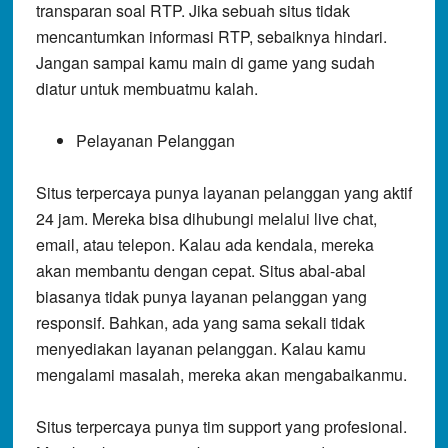
transparan soal RTP. Jika sebuah situs tidak
mencantumkan informasi RTP, sebaiknya hindari.
Jangan sampai kamu main di game yang sudah
diatur untuk membuatmu kalah.
Pelayanan Pelanggan
Situs terpercaya punya layanan pelanggan yang aktif
24 jam. Mereka bisa dihubungi melalui live chat,
email, atau telepon. Kalau ada kendala, mereka
akan membantu dengan cepat. Situs abal-abal
biasanya tidak punya layanan pelanggan yang
responsif. Bahkan, ada yang sama sekali tidak
menyediakan layanan pelanggan. Kalau kamu
mengalami masalah, mereka akan mengabaikanmu.
Situs terpercaya punya tim support yang profesional.