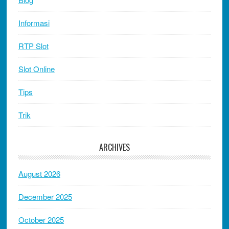
Informasi
RTP Slot
Slot Online
Tips
Trik
ARCHIVES
August 2026
December 2025
October 2025