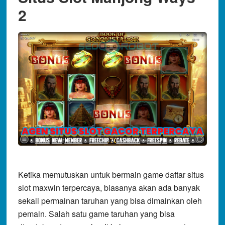
2
Ketika memutuskan untuk bermain game daftar situs
slot maxwin terpercaya, biasanya akan ada banyak
sekali permainan taruhan yang bisa dimainkan oleh
pemain. Salah satu game taruhan yang bisa