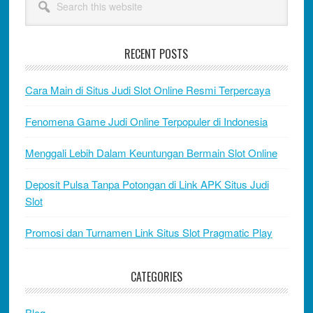
Sidebar
this
website
RECENT POSTS
Cara Main di Situs Judi Slot Online Resmi Terpercaya
Fenomena Game Judi Online Terpopuler di Indonesia
Menggali Lebih Dalam Keuntungan Bermain Slot Online
Deposit Pulsa Tanpa Potongan di Link APK Situs Judi
Slot
Promosi dan Turnamen Link Situs Slot Pragmatic Play
CATEGORIES
Blog