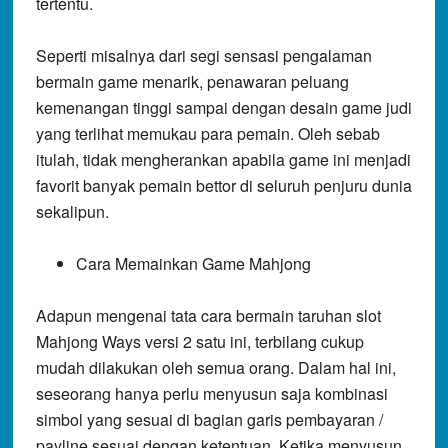
tertentu.
Seperti misalnya dari segi sensasi pengalaman
bermain game menarik, penawaran peluang
kemenangan tinggi sampai dengan desain game judi
yang terlihat memukau para pemain. Oleh sebab
itulah, tidak mengherankan apabila game ini menjadi
favorit banyak pemain bettor di seluruh penjuru dunia
sekalipun.
Cara Memainkan Game Mahjong
Adapun mengenai tata cara bermain taruhan slot
Mahjong Ways versi 2 satu ini, terbilang cukup
mudah dilakukan oleh semua orang. Dalam hal ini,
seseorang hanya perlu menyusun saja kombinasi
simbol yang sesuai di bagian garis pembayaran /
payline sesuai dengan ketentuan. Ketika menyusun