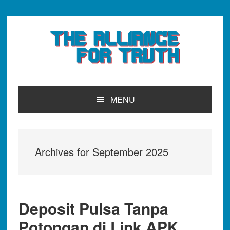
Skip
Skip
Skip
to
to
to
primary
main
primary
navigation
content
sidebar
MENU
Archives for September 2025
Deposit Pulsa Tanpa
Potongan di Link APK