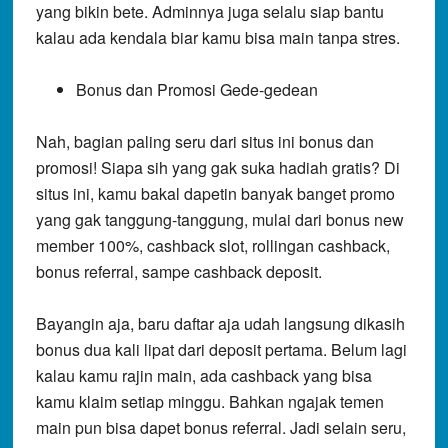
yang bikin bete. Adminnya juga selalu siap bantu
kalau ada kendala biar kamu bisa main tanpa stres.
Bonus dan Promosi Gede-gedean
Nah, bagian paling seru dari situs ini bonus dan
promosi! Siapa sih yang gak suka hadiah gratis? Di
situs ini, kamu bakal dapetin banyak banget promo
yang gak tanggung-tanggung, mulai dari bonus new
member 100%, cashback slot, rollingan cashback,
bonus referral, sampe cashback deposit.
Bayangin aja, baru daftar aja udah langsung dikasih
bonus dua kali lipat dari deposit pertama. Belum lagi
kalau kamu rajin main, ada cashback yang bisa
kamu klaim setiap minggu. Bahkan ngajak temen
main pun bisa dapet bonus referral. Jadi selain seru,