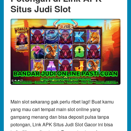
Situs Judi Slot
Main slot sekarang gak perlu ribet lagi! Buat kamu
yang mau cari tempat main slot online yang
gampang menang dan bisa deposit pulsa tanpa
potongan, Link APK Situs Judi Slot Gacor ini bisa